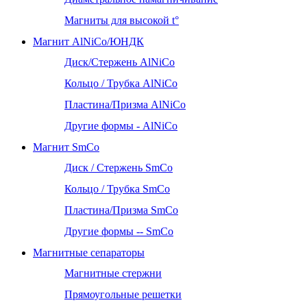
Магниты для высокой t°
Магнит AlNiCo/ЮНДК
Диск/Стержень AlNiCo
Кольцо / Трубка AlNiCo
Пластина/Призма AlNiCo
Другие формы - AlNiCo
Магнит SmCo
Диск / Стержень SmCo
Кольцо / Трубка SmCo
Пластина/Призма SmCo
Другие формы -- SmCo
Магнитные сепараторы
Магнитные стержни
Прямоугольные решетки