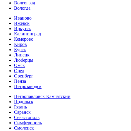
Волгоград
Вологда
Иваново
Ижевск
Иркутск
Калининград
Кемерово
Киров
Курск
Липецк
Люберцы
Омск
Орел
Оренбург
Пенза
Петрозаводск
Петропавловск-Камчатский
Подольск
Рязань
Саранск
Севастополь
Симферополь
Смоленск