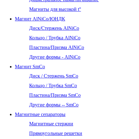
Магниты для высокой t°
Магнит AlNiCo/ЮНДК
Диск/Стержень AlNiCo
Кольцо / Трубка AlNiCo
Пластина/Призма AlNiCo
Другие формы - AlNiCo
Магнит SmCo
Диск / Стержень SmCo
Кольцо / Трубка SmCo
Пластина/Призма SmCo
Другие формы -- SmCo
Магнитные сепараторы
Магнитные стержни
Прямоугольные решетки