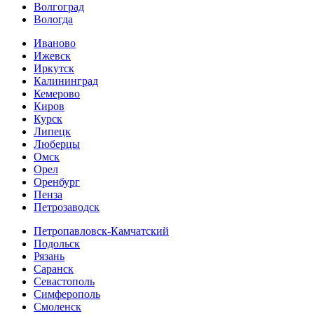
Волгоград
Вологда
Иваново
Ижевск
Иркутск
Калининград
Кемерово
Киров
Курск
Липецк
Люберцы
Омск
Орел
Оренбург
Пенза
Петрозаводск
Петропавловск-Камчатский
Подольск
Рязань
Саранск
Севастополь
Симферополь
Смоленск