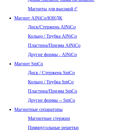
Магниты для высокой t°
Магнит AlNiCo/ЮНДК
Диск/Стержень AlNiCo
Кольцо / Трубка AlNiCo
Пластина/Призма AlNiCo
Другие формы - AlNiCo
Магнит SmCo
Диск / Стержень SmCo
Кольцо / Трубка SmCo
Пластина/Призма SmCo
Другие формы -- SmCo
Магнитные сепараторы
Магнитные стержни
Прямоугольные решетки