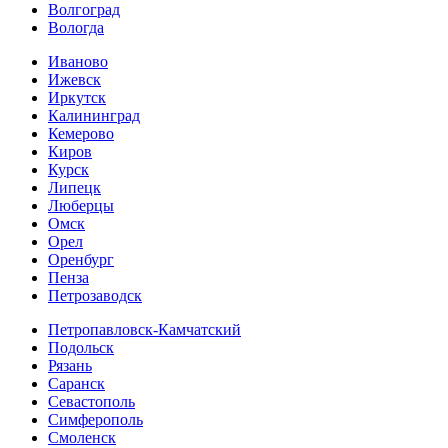
Волгоград
Вологда
Иваново
Ижевск
Иркутск
Калининград
Кемерово
Киров
Курск
Липецк
Люберцы
Омск
Орел
Оренбург
Пенза
Петрозаводск
Петропавловск-Камчатский
Подольск
Рязань
Саранск
Севастополь
Симферополь
Смоленск