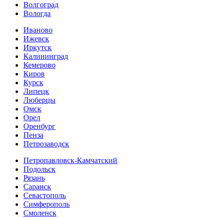
Волгоград
Вологда
Иваново
Ижевск
Иркутск
Калининград
Кемерово
Киров
Курск
Липецк
Люберцы
Омск
Орел
Оренбург
Пенза
Петрозаводск
Петропавловск-Камчатский
Подольск
Рязань
Саранск
Севастополь
Симферополь
Смоленск