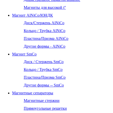
Магниты для высокой t°
Магнит AlNiCo/ЮНДК
Диск/Стержень AlNiCo
Кольцо / Трубка AlNiCo
Пластина/Призма AlNiCo
Другие формы - AlNiCo
Магнит SmCo
Диск / Стержень SmCo
Кольцо / Трубка SmCo
Пластина/Призма SmCo
Другие формы -- SmCo
Магнитные сепараторы
Магнитные стержни
Прямоугольные решетки