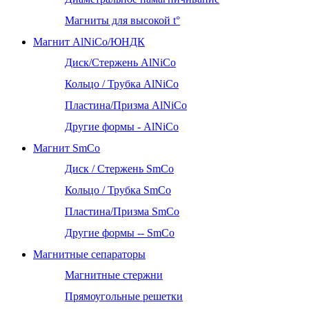
Магниты для высокой t°
Магнит AlNiCo/ЮНДК
Диск/Стержень AlNiCo
Кольцо / Трубка AlNiCo
Пластина/Призма AlNiCo
Другие формы - AlNiCo
Магнит SmCo
Диск / Стержень SmCo
Кольцо / Трубка SmCo
Пластина/Призма SmCo
Другие формы -- SmCo
Магнитные сепараторы
Магнитные стержни
Прямоугольные решетки