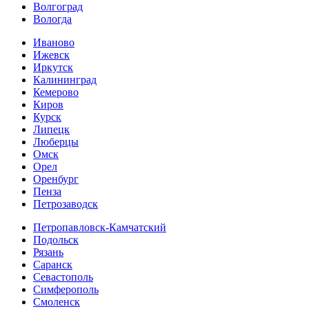
Волгоград
Вологда
Иваново
Ижевск
Иркутск
Калининград
Кемерово
Киров
Курск
Липецк
Люберцы
Омск
Орел
Оренбург
Пенза
Петрозаводск
Петропавловск-Камчатский
Подольск
Рязань
Саранск
Севастополь
Симферополь
Смоленск