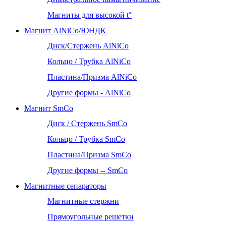
Магниты для высокой t°
Магнит AlNiCo/ЮНДК
Диск/Стержень AlNiCo
Кольцо / Трубка AlNiCo
Пластина/Призма AlNiCo
Другие формы - AlNiCo
Магнит SmCo
Диск / Стержень SmCo
Кольцо / Трубка SmCo
Пластина/Призма SmCo
Другие формы -- SmCo
Магнитные сепараторы
Магнитные стержни
Прямоугольные решетки