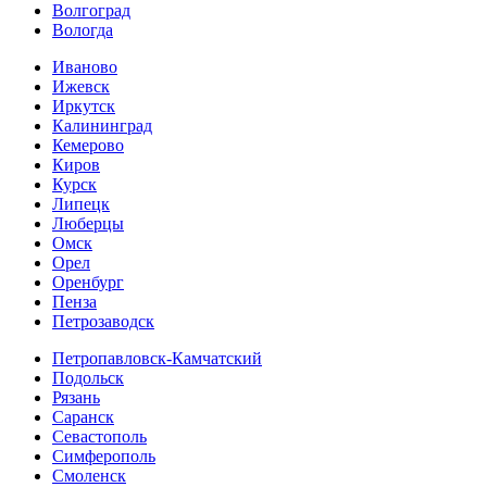
Волгоград
Вологда
Иваново
Ижевск
Иркутск
Калининград
Кемерово
Киров
Курск
Липецк
Люберцы
Омск
Орел
Оренбург
Пенза
Петрозаводск
Петропавловск-Камчатский
Подольск
Рязань
Саранск
Севастополь
Симферополь
Смоленск