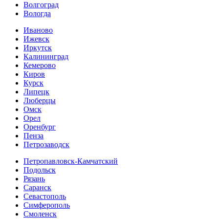
Волгоград
Вологда
Иваново
Ижевск
Иркутск
Калининград
Кемерово
Киров
Курск
Липецк
Люберцы
Омск
Орел
Оренбург
Пенза
Петрозаводск
Петропавловск-Камчатский
Подольск
Рязань
Саранск
Севастополь
Симферополь
Смоленск