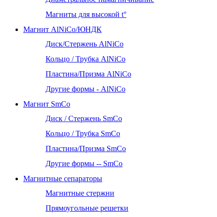
Магниты для высокой t°
Магнит AlNiCo/ЮНДК
Диск/Стержень AlNiCo
Кольцо / Трубка AlNiCo
Пластина/Призма AlNiCo
Другие формы - AlNiCo
Магнит SmCo
Диск / Стержень SmCo
Кольцо / Трубка SmCo
Пластина/Призма SmCo
Другие формы -- SmCo
Магнитные сепараторы
Магнитные стержни
Прямоугольные решетки