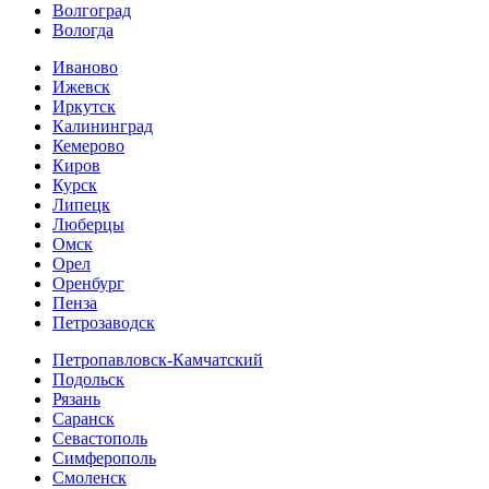
Волгоград
Вологда
Иваново
Ижевск
Иркутск
Калининград
Кемерово
Киров
Курск
Липецк
Люберцы
Омск
Орел
Оренбург
Пенза
Петрозаводск
Петропавловск-Камчатский
Подольск
Рязань
Саранск
Севастополь
Симферополь
Смоленск