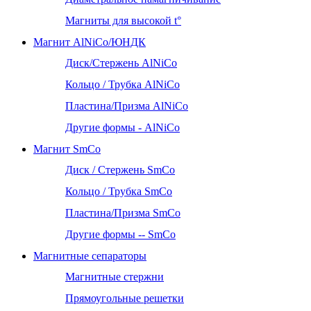
Магниты для высокой t°
Магнит AlNiCo/ЮНДК
Диск/Стержень AlNiCo
Кольцо / Трубка AlNiCo
Пластина/Призма AlNiCo
Другие формы - AlNiCo
Магнит SmCo
Диск / Стержень SmCo
Кольцо / Трубка SmCo
Пластина/Призма SmCo
Другие формы -- SmCo
Магнитные сепараторы
Магнитные стержни
Прямоугольные решетки