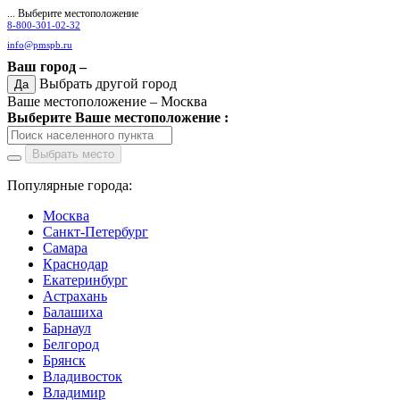
... Выберите местоположение
8-800-301-02-32
info@pmspb.ru
Ваш город –
Выбрать другой город
Да
Ваше местоположение –
Москва
Выберите Ваше местоположение :
Выбрать место
Популярные города:
Москва
Санкт-Петербург
Самара
Краснодар
Екатеринбург
Астрахань
Балашиха
Барнаул
Белгород
Брянск
Владивосток
Владимир