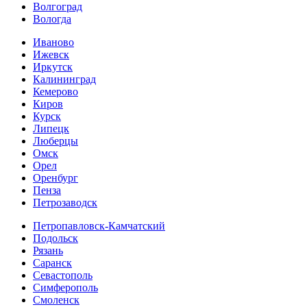
Волгоград
Вологда
Иваново
Ижевск
Иркутск
Калининград
Кемерово
Киров
Курск
Липецк
Люберцы
Омск
Орел
Оренбург
Пенза
Петрозаводск
Петропавловск-Камчатский
Подольск
Рязань
Саранск
Севастополь
Симферополь
Смоленск