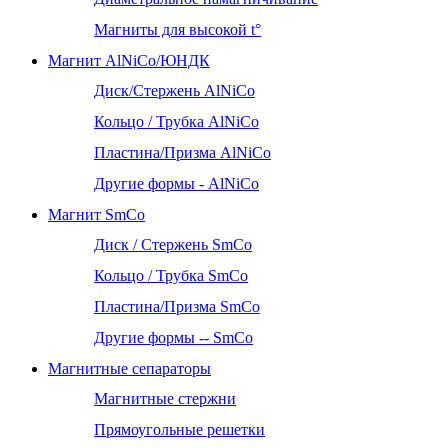
Магниты для высокой t°
Магнит AlNiCo/ЮНДК
Диск/Стержень AlNiCo
Кольцо / Трубка AlNiCo
Пластина/Призма AlNiCo
Другие формы - AlNiCo
Магнит SmCo
Диск / Стержень SmCo
Кольцо / Трубка SmCo
Пластина/Призма SmCo
Другие формы -- SmCo
Магнитные сепараторы
Магнитные стержни
Прямоугольные решетки