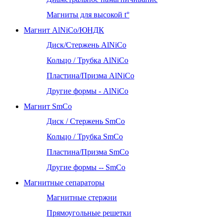
Магниты для высокой t°
Магнит AlNiCo/ЮНДК
Диск/Стержень AlNiCo
Кольцо / Трубка AlNiCo
Пластина/Призма AlNiCo
Другие формы - AlNiCo
Магнит SmCo
Диск / Стержень SmCo
Кольцо / Трубка SmCo
Пластина/Призма SmCo
Другие формы -- SmCo
Магнитные сепараторы
Магнитные стержни
Прямоугольные решетки