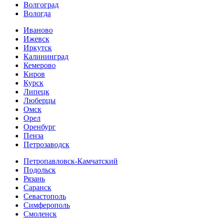
Волгоград
Вологда
Иваново
Ижевск
Иркутск
Калининград
Кемерово
Киров
Курск
Липецк
Люберцы
Омск
Орел
Оренбург
Пенза
Петрозаводск
Петропавловск-Камчатский
Подольск
Рязань
Саранск
Севастополь
Симферополь
Смоленск