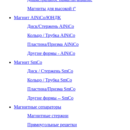
Магниты для высокой t°
Магнит AlNiCo/ЮНДК
Диск/Стержень AlNiCo
Кольцо / Трубка AlNiCo
Пластина/Призма AlNiCo
Другие формы - AlNiCo
Магнит SmCo
Диск / Стержень SmCo
Кольцо / Трубка SmCo
Пластина/Призма SmCo
Другие формы -- SmCo
Магнитные сепараторы
Магнитные стержни
Прямоугольные решетки