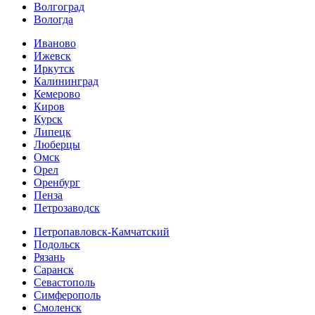
Волгоград
Вологда
Иваново
Ижевск
Иркутск
Калининград
Кемерово
Киров
Курск
Липецк
Люберцы
Омск
Орел
Оренбург
Пенза
Петрозаводск
Петропавловск-Камчатский
Подольск
Рязань
Саранск
Севастополь
Симферополь
Смоленск