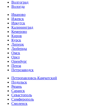
Волгоград
Вологда
Иваново
Ижевск
Иркутск
Калининград
Кемерово
Киров
Курск
Липецк
Люберцы
Омск
Орел
Оренбург
Пенза
Петрозаводск
Петропавловск-Камчатский
Подольск
Рязань
Саранск
Севастополь
Симферополь
Смоленск