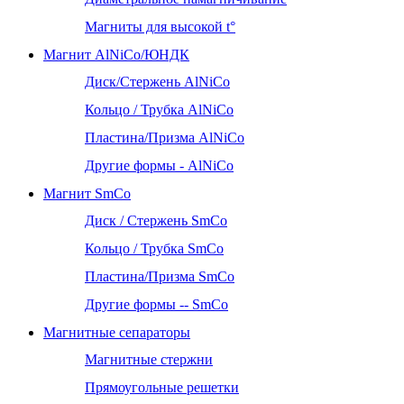
Магниты для высокой t°
Магнит AlNiCo/ЮНДК
Диск/Стержень AlNiCo
Кольцо / Трубка AlNiCo
Пластина/Призма AlNiCo
Другие формы - AlNiCo
Магнит SmCo
Диск / Стержень SmCo
Кольцо / Трубка SmCo
Пластина/Призма SmCo
Другие формы -- SmCo
Магнитные сепараторы
Магнитные стержни
Прямоугольные решетки