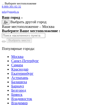
... Выберите местоположение
8-800-301-02-32
info@pmspb.ru
Ваш город –
Выбрать другой город
Да
Ваше местоположение –
Москва
Выберите Ваше местоположение :
Выбрать место
Популярные города:
Москва
Санкт-Петербург
Самара
Краснодар
Екатеринбург
Астрахань
Балашиха
Барнаул
Белгород
Брянск
Владивосток
Владимир