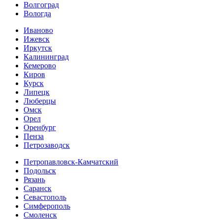
Волгоград
Вологда
Иваново
Ижевск
Иркутск
Калининград
Кемерово
Киров
Курск
Липецк
Люберцы
Омск
Орел
Оренбург
Пенза
Петрозаводск
Петропавловск-Камчатский
Подольск
Рязань
Саранск
Севастополь
Симферополь
Смоленск