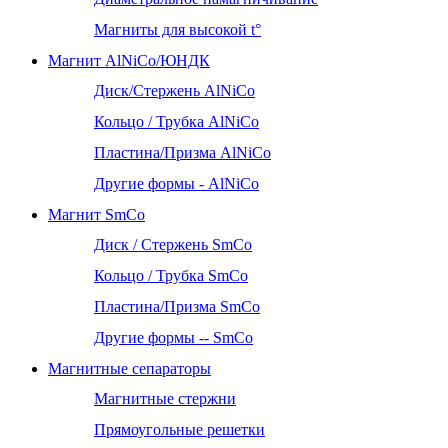
Магниты для высокой t°
Магнит AlNiCo/ЮНДК
Диск/Стержень AlNiCo
Кольцо / Трубка AlNiCo
Пластина/Призма AlNiCo
Другие формы - AlNiCo
Магнит SmCo
Диск / Стержень SmCo
Кольцо / Трубка SmCo
Пластина/Призма SmCo
Другие формы -- SmCo
Магнитные сепараторы
Магнитные стержни
Прямоугольные решетки