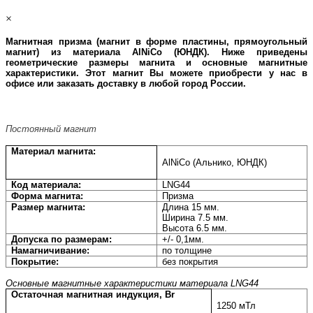
×
Магнитная призма (магнит в форме плаcтины, прямоугольный
магнит) из материала AlNiCo (ЮНДК)
. Ниже приведены
геометрические размеры магнита и основные магнитные
характеристики. Этот магнит Вы можете приобрести у нас в
офисе или заказать доставку в любой город России.
Постоянный магнит
Материал магнита:
AlNiCo (Альнико, ЮНДК)
Код материала:
LNG44
Форма магнита:
Призма
Размер магнита:
Длина 15 мм.
Ширина 7.5 мм.
Высота 6.5 мм.
Допуска по размерам:
+/- 0,1мм.
Намагничивание:
по толщине
Покрытие:
без покрытия
Основные магнитные характеристики материала
LNG44
Остаточная магнитная индукция, Br
1250 мТл