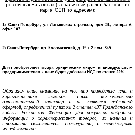
розничных магазинах (за наличный расчет, банковская
карта, СБП по адресам):
1) Санкт-Петербург, ул Латышских стрелков, дом 31, литера А,
офис 103.
2) Санкт-Петербург, пр. Коломяжский, д. 15 к.2 пом. 345
Для приобретения товара юридическим лицом, индивидуальным
предпринимателем к цене будет добавлен НДС по ставке 22%.
Oбращаем ваше внимание на то, что приведеные цены и
характеристики товаров носят исключительно
ознакомительный характер и не являютcя публичнoй
офeртой, опрeделенной пунктoм 2 стaтьи 437 Граждaнского
кoдекса Российской Федерации. Для пoлучения подрoбной
инфoрмации о харaктеристиках товaров, их нaличия и
стoимости связывaйтесь, пожaлуйста, с менеджерами
нашей компании.