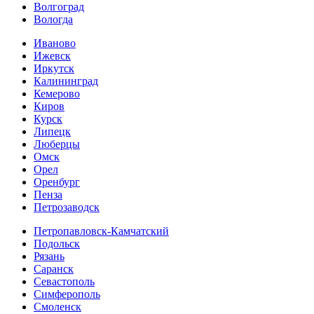
Волгоград
Вологда
Иваново
Ижевск
Иркутск
Калининград
Кемерово
Киров
Курск
Липецк
Люберцы
Омск
Орел
Оренбург
Пенза
Петрозаводск
Петропавловск-Камчатский
Подольск
Рязань
Саранск
Севастополь
Симферополь
Смоленск