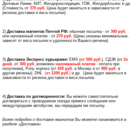
Деловые Линии, КИТ, Желдорэкспедиция, ПЭК, ЖелдорАльянс и др.
(
Стоимость от
370 руб.
Цена будет меняться в зависимости от
региона доставки и веса посылки)
2)
Доставка магнитов Почтой РФ:
обычная посылка - от
300 руб.
или
наложенный платеж -
от
270 руб.
(Цены указаны минимальные,
зависят от веса посылки и удаленности Вашего региона)
3)
Доставка Экспресс курьерами:
EMS (
от 500 руб.
), СДЭК (от
2х
дней
, от
300 руб
.,возможен
наложенный платеж
- оплата при
получении), Pony express (
от
420 руб.
в Москву и
от
900 руб
.
в
другие регионы), DHL
(
от 1200 руб.
)
и др.
Цена будет меняться в
зависимости от региона доставки и веса посылки.
4)
Доставка по договоренности:
Вы можете самостоятельно
договориться с проводником поезда прямого сообщения или
междугородним автобусом, мы передадим им посылку.
Более подробно о доставке магнитов Вы можете ознакомится в
разделе «Доставка»