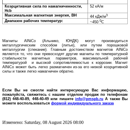
Коэрцитивная сила по намагниченности,
52 кА/м
Hcb
Максимальная магнитная энергия, BH
3
44 кДж/м
Диапазон рабочих температур:
0
~450
С
Магниты AlNiCo (Альнико, ЮНДК) могут производиться
металлургическим способом (литье), или путем порошковой
металлургии (спекание). Главным достоинством магнитов AlNiCo
является то, что они превосходят другие магниты по температурной
стабильности магнитных параметров, максимальной рабочей
температурой и высокой сопротивляемостью к коррозии. Магнит
AlNiCo может быть легко размагничен из-за его низкой коэрцитивной
силы и также легко намагничен обратно.
Если Вы не смогли найти интересующую Вас информацию,
пожалуйста, свяжитесь с нашим отделом продаж по телефонам
(812) 448-40-89, 448-40-49 или пишите
info@pmspb.ru
А также Вы
можете воспользоваться
формой индивидуального заказа
Изменено: Saturday, 08 August 2026 08:00