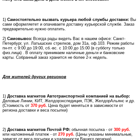
1)
Самостоятельно вызвать курьера любой службы доставки:
Вы
сами оформляетет и опачиваете доставку курьерской службе. Заказ
предварительно нужно оплатить.
2)
Самовывоз:
Всегда рады видеть Вас в нашем офисе: Санкт-
Петербург, ул. Латышских стрелков, дом 31а, оф.103. Режим работы
пн-пт. с 9:00 до 19:00, сб.-вс. с 10:00 до 15:00 (в субботу только
физ.лица) . В оплату принимаем наличные деньги и банковские
карты. Собранный заказ хранится не более 2-х недель.
Для жителей других регионов
1)
Доставка магнитов Автотранспортной компанией на выбор:
Деловые Линии, КИТ, Желдорэкспедиция, ПЭК, ЖелдорАльянс и др.
(
Стоимость от
370 руб.
Цена будет меняться в зависимости от
региона доставки и веса посылки)
2)
Доставка магнитов Почтой РФ:
обычная посылка - от
300 руб.
или
наложенный платеж -
от
270 руб.
(Цены указаны минимальные,
зависят от веса посылки и удаленности Вашего региона)