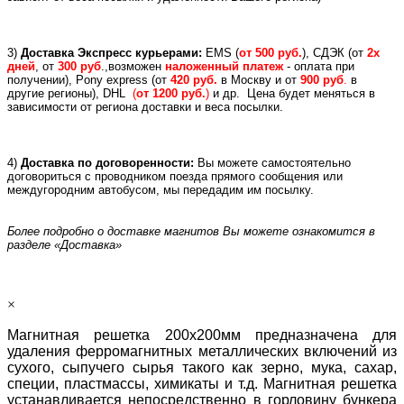
3)
Доставка Экспресс курьерами:
EMS (
от 500 руб.
), СДЭК (от
2х
дней
, от
300 руб
.,возможен
наложенный платеж
- оплата при
получении), Pony express (
от
420 руб.
в Москву и
от
900 руб
.
в
другие регионы), DHL
(
от 1200 руб.
)
и др.
Цена будет меняться в
зависимости от региона доставки и веса посылки.
4)
Доставка по договоренности:
Вы можете самостоятельно
договориться с проводником поезда прямого сообщения или
междугородним автобусом, мы передадим им посылку.
Более подробно о доставке магнитов Вы можете ознакомится в
разделе «Доставка»
×
Магнитная решетка 200х200мм предназначена для
удаления ферромагнитных металлических включений из
сухого, сыпучего сырья такого как зерно, мука, сахар,
специи, пластмассы, химикаты и т.д. Магнитная решетка
устанавливается непосредственно в горловину бункера