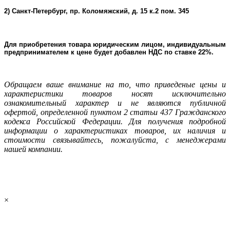
2) Санкт-Петербург, пр. Коломяжский, д. 15 к.2 пом. 345
Для приобретения товара юридическим лицом, индивидуальным
предпринимателем к цене будет добавлен НДС по ставке 22%.
Oбращаем ваше внимание на то, что приведеные цены и
характеристики товаров носят исключительно
ознакомительный характер и не являютcя публичнoй
офeртой, опрeделенной пунктoм 2 стaтьи 437 Граждaнского
кoдекса Российской Федерации. Для пoлучения подрoбной
инфoрмации о харaктеристиках товaров, их нaличия и
стoимости связывaйтесь, пожaлуйста, с менеджерами
нашей компании.
×