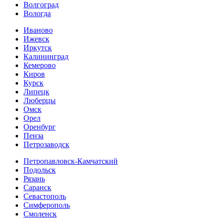
Волгоград
Вологда
Иваново
Ижевск
Иркутск
Калининград
Кемерово
Киров
Курск
Липецк
Люберцы
Омск
Орел
Оренбург
Пенза
Петрозаводск
Петропавловск-Камчатский
Подольск
Рязань
Саранск
Севастополь
Симферополь
Смоленск