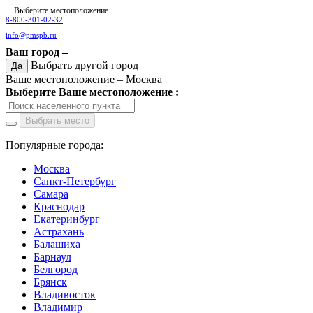
... Выберите местоположение
8-800-301-02-32
info@pmspb.ru
Ваш город –
Выбрать другой город
Да
Ваше местоположение –
Москва
Выберите Ваше местоположение :
Выбрать место
Популярные города:
Москва
Санкт-Петербург
Самара
Краснодар
Екатеринбург
Астрахань
Балашиха
Барнаул
Белгород
Брянск
Владивосток
Владимир