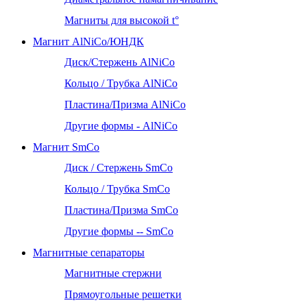
Магниты для высокой t°
Магнит AlNiCo/ЮНДК
Диск/Стержень AlNiCo
Кольцо / Трубка AlNiCo
Пластина/Призма AlNiCo
Другие формы - AlNiCo
Магнит SmCo
Диск / Стержень SmCo
Кольцо / Трубка SmCo
Пластина/Призма SmCo
Другие формы -- SmCo
Магнитные сепараторы
Магнитные стержни
Прямоугольные решетки