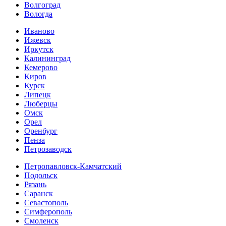
Волгоград
Вологда
Иваново
Ижевск
Иркутск
Калининград
Кемерово
Киров
Курск
Липецк
Люберцы
Омск
Орел
Оренбург
Пенза
Петрозаводск
Петропавловск-Камчатский
Подольск
Рязань
Саранск
Севастополь
Симферополь
Смоленск