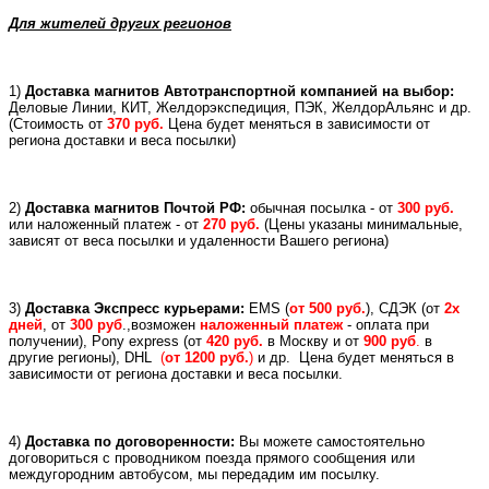
Для жителей других регионов
1)
Доставка магнитов Автотранспортной компанией на выбор:
Деловые Линии, КИТ, Желдорэкспедиция, ПЭК, ЖелдорАльянс и др.
(
Стоимость от
370 руб.
Цена будет меняться в зависимости от
региона доставки и веса посылки)
2)
Доставка магнитов Почтой РФ:
обычная посылка - от
300 руб.
или
наложенный платеж -
от
270 руб.
(Цены указаны минимальные,
зависят от веса посылки и удаленности Вашего региона)
3)
Доставка Экспресс курьерами:
EMS (
от 500 руб.
), СДЭК (от
2х
дней
, от
300 руб
.,возможен
наложенный платеж
- оплата при
получении), Pony express (
от
420 руб.
в Москву и
от
900 руб
.
в
другие регионы), DHL
(
от 1200 руб.
)
и др.
Цена будет меняться в
зависимости от региона доставки и веса посылки.
4)
Доставка по договоренности:
Вы можете самостоятельно
договориться с проводником поезда прямого сообщения или
междугородним автобусом, мы передадим им посылку.