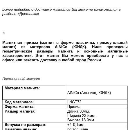
Более подробно о доставке магнитов Вы можете ознакомится в
разделе «Доставка»
×
Магнитная призма (магнит в форме плаcтины, прямоугольный
магнит) из материала AlNiCo (ЮНДК)
. Ниже приведены
геометрические размеры магнита и основные магнитные
характеристики. Этот магнит Вы можете приобрести у нас в
офисе или заказать доставку в любой город России.
Постоянный магнит
Материал магнита:
AlNiCo (Альнико, ЮНДК)
Код материала:
LNGT72
Форма магнита:
Призма
Размер магнита:
Длина 30мм.
Ширина 23.5мм.
Высота 13.9мм.
Допуска по размерам:
+/- 0,1мм.
Намагничивание:
по толщине