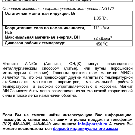
Основные магнитные характеристики материала
LNGT72
Остаточная магнитная индукция, Br
1.05
Тл.
Коэрцитивная сила по намагниченности,
112 кА/м
Hcb
Максимальная магнитная энергия, BH
3
72 кДж/м
Диапазон рабочих температур:
0
~450
С
Магниты AlNiCo (Альнико, ЮНДК) могут производиться
металлургическим способом (литье), или путем порошковой
металлургии (спекание). Главным достоинством магнитов AlNiCo
является то, что они превосходят другие магниты по температурной
стабильности магнитных параметров, максимальной рабочей
температурой и высокой сопротивляемостью к коррозии. Магнит
AlNiCo может быть легко размагничен из-за его низкой коэрцитивной
силы и также легко намагничен обратно.
Если Вы не смогли найти интересующую Вас информацию,
пожалуйста, свяжитесь с нашим отделом продаж по телефонам
(812) 448-40-89, 448-40-49 или пишите
info@pmspb.ru
А также Вы
можете воспользоваться
формой индивидуального заказа